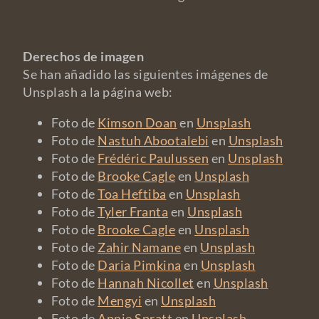
Derechos de imagen
Se han añadido las siguientes imágenes de
Unsplash a la página web:
Foto de
Kimson Doan
en
Unsplash
Foto de
Nastuh Abootalebi
en
Unsplash
Foto de
Frédéric Paulussen
en
Unsplash
Foto de
Brooke Cagle
en
Unsplash
Foto de
Toa Heftiba
en
Unsplash
Foto de
Tyler Franta
en
Unsplash
Foto de
Brooke Cagle
en
Unsplash
Foto de
Zahir Namane
en
Unsplash
Foto de
Daria Pimkina
en
Unsplash
Foto de
Hannah Nicollet
en
Unsplash
Foto de
Mengyi
en
Unsplash
Foto de
Annie Spratt
en
Unsplash